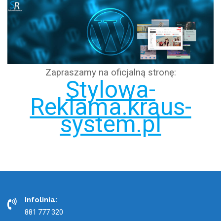
Zapraszamy na oficjalną stronę:
Stylowa-
Reklama.kraus-
system.pl
Infolinia:
881 777 320