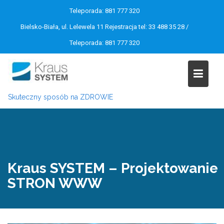
Skip
Teleporada: 881 777 320
to
Bielsko-Biała, ul. Lelewela 11 Rejestracja tel: 33 488 35 28 /
content
Teleporada: 881 777 320
Skuteczny sposób na ZDROWIE
Kraus SYSTEM – Projektowanie
STRON WWW