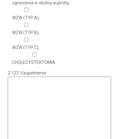
ugniecenia w okolicy wątroby,
WZW (TYP A),
WZW (TYP B),
WZW (TYP C),
CHOLECYSTEKTOMIA.
2.123. Uzupełnienie: